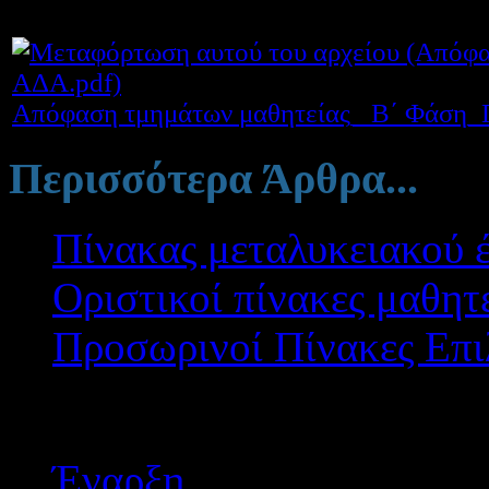
Απόφαση τμημάτων μαθητείας_ Β΄ Φάση_
Περισσότερα Άρθρα...
Πίνακας μεταλυκειακού έ
Οριστικοί πίνακες μαθητ
Προσωρινοί Πίνακες Επ
Σελίδα 7 από 8
Έναρξη