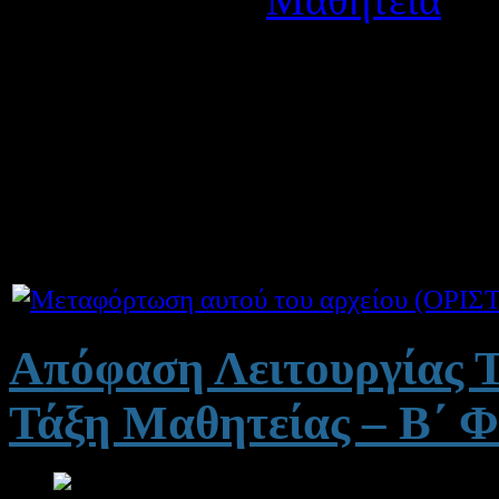
Δημοσιεύτηκε στις Παρα
Κοινοποιούμε τον οριστικό
των μαθητευομένων που υπ
το μεταλυκειακό έτος - τάξ
Απόφαση Λειτουργίας 
Τάξη Μαθητείας – Β΄ Φ