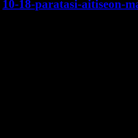
10-18-paratasi-aitiseon-ma
Λόγω της αναφερόμενη
επικαιροποιημένο χρονοδ
να αναρτήσετε στις ιστοσε
την ενημέρωση των υποψηφ
Επίσης, επισυνάπτουμε α
τμήματα μαθητείας ανά ε