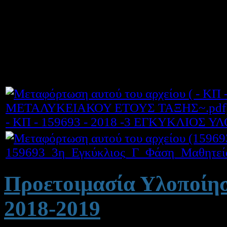
ξεκινήσουν από το σχολικό έτ
(Β΄ 2859/2017) Κοινή Υπουργ
Χρονοδιάγραμμα Υλοποίησης Μ
2018-2019.
- ΚΠ - 159693 - 2018 -3 ΕΓΚΥΚΛΙΟ
159693_3η_Εγκύκλιος_Γ_Φάση_Μαθητεί
Προετοιμασία Υλοποίη
2018-2019