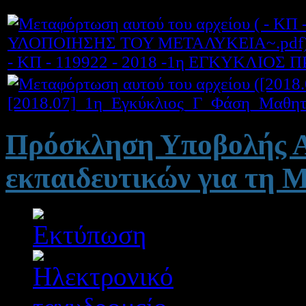
- ΚΠ - 119922 - 2018 -1η ΕΓΚΥΚΛΙ
[2018.07]_1η_Εγκύκλιος_Γ_Φάση_Μαθητ
Πρόσκληση Υποβολής Α
εκπαιδευτικών για τη 