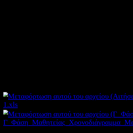
σχολικού χώρου).
Διεύθυνση Επαγγελματικ
1.xls
Γ_Φάση_Μαθητείας_Χρονοδιάγραμμα_Με