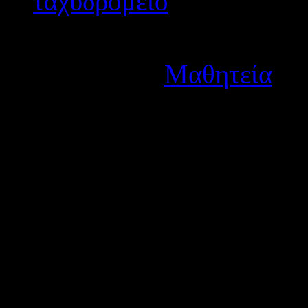
Λεπτομέρειες
Κατηγορία:
Μαθητεία
Δημοσιεύτηκε στις Τετάρ
Ανακοινώνουμε την πρόσκλ
εκπαιδευτικών για συμμετ
Πιστοποίησης της Α' φάση
μαθητείας και των πιλοτικ