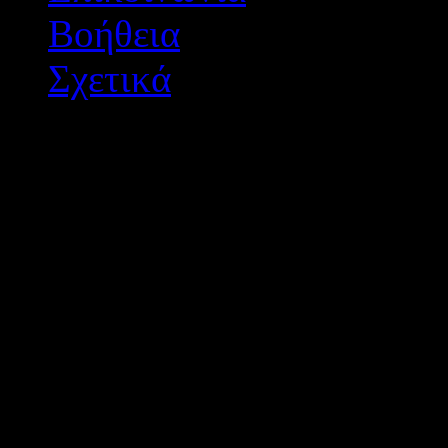
Βοήθεια
Σχετικά
Διεύθυνση Δ/θμιας Εκπ/
Σχεδιασμός - Ανάπτυξη: 