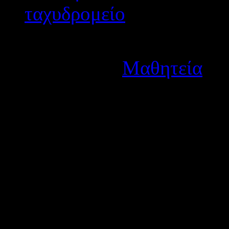
Λεπτομέρειες
Κατηγορία:
Μαθητεία
Δημοσιεύτηκε στις Δευτέ
Ο Περιφερειακός Διευθυντής 