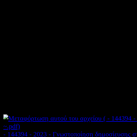
Θέμα «Γνωστοποίηση δημο
της υπ΄ αριθμ. Φ.251/139
2023) Υπουργικής Απόφαση
Εισαγωγής (Ε.Β.Ε.) σχολώ
καθώς και συντελεστές Ελά
μαθημάτων, μουσικών μαθη
πανελλαδικών εξετάσεων 20
- 144394 - 2023 - Γνωστοποίηση δημοσίευσης 