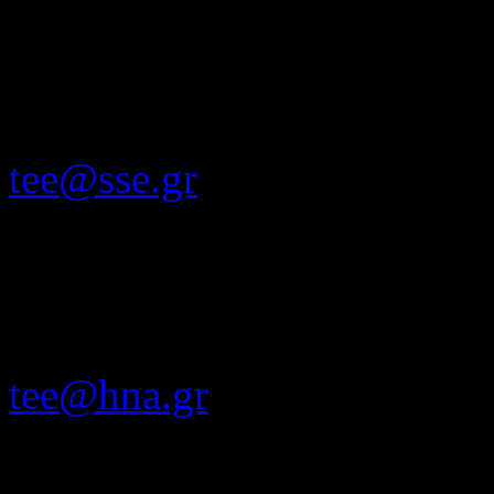
γ. Στρατιωτική Σχολή Ευελ
Αττικής ΒΣΤ 902, τηλ. τηλ
Εξετ. 210 8904127 - 4026,
tee@sse.gr
δ. Σχολή Ναυτικών Δοκίμω
Τ.Κ.18539, Πειραιάς, τηλ 
tee@hna.gr