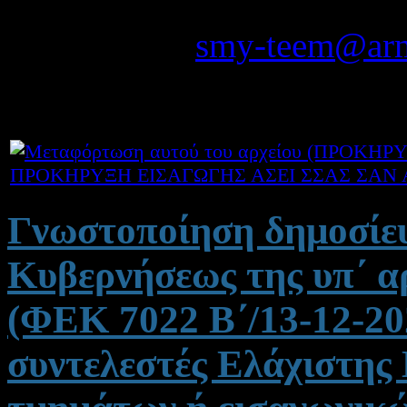
42132 τηλ. 24310-38635, 
ταχυδρομείο
smy-teem@arm
ΠΡΟΚΗΡΥΞΗ ΕΙΣΑΓΩΓΗΣ ΑΣΕΙ ΣΣΑΣ ΣΑΝ Α
Γνωστοποίηση δημοσίε
Κυβερνήσεως της υπ΄ α
(ΦΕΚ 7022 Β΄/13-12-2
συντελεστές Ελάχιστης