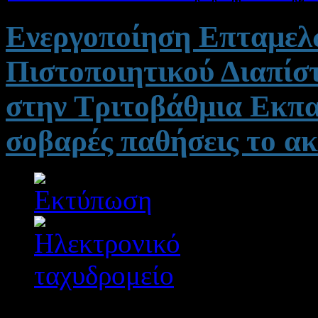
Ενεργοποίηση Επταμελ
Πιστοποιητικού Διαπίσ
στην Τριτοβάθμια Εκπα
σοβαρές παθήσεις το α