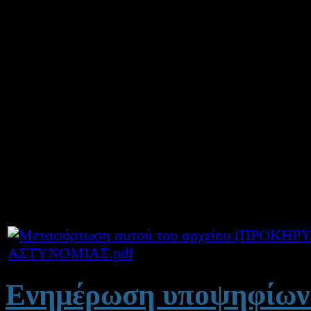
Κοινοποιούμε το με αριθμ
Υπουργείου Παιδείας, Θρη
Θέμα «Ενημέρωση για την 
εισαγωγή ιδιωτών στις σχο
Ελληνικής Αστυνομίας με 
του ΥΠΑΙΘΑ.».
ΑΣΤΥΝΟΜΙΑΣ.pdf
Ενημέρωση υποψηφίων 