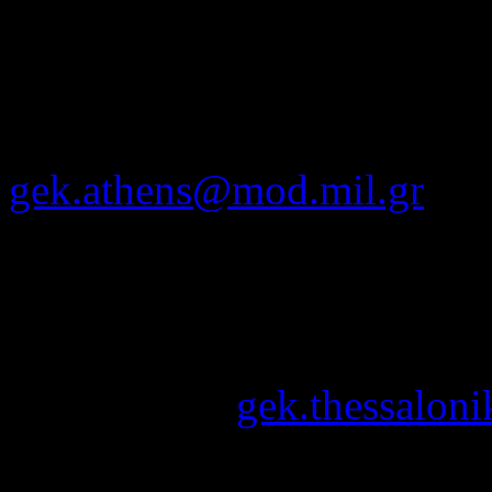
αρμοδίων Υπηρεσιών των εξ
α. Γραφείο Ενημερώσεως Κ
Χολαργός Τ.Κ. 15561, τηλ.
gek.athens@mod.mil.gr
β. Γραφείο Ενημερώσεως Κ
3, Θεσσαλονίκη, Τ.Κ. 5463
ταχυδρομείο
gek.thessalon