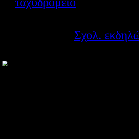
Λεπτομέρειες
Κατηγορία:
Σχολ. εκδηλώ
Δημοσιεύτηκε στις Τετά
Ο
Δήμος Αγρίνιου
και η
Εκπαίδευσης Αιτωλοακα
παρακολουθήσετε το
5ο 
Μαρτίου
έως
12 Απριλίου
Δείτε το πρόγραμμα στο συ