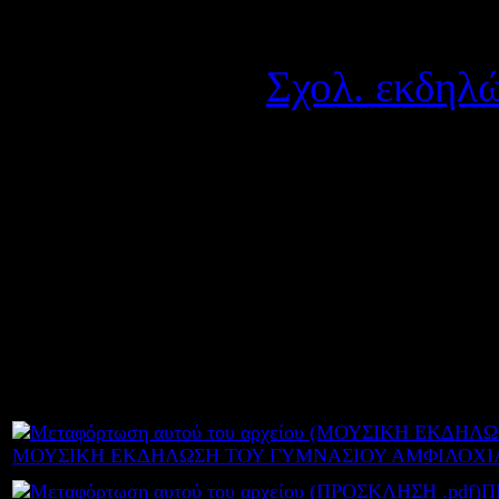
Λεπτομέρειες
Κατηγορία:
Σχολ. εκδηλώ
Δημοσιεύτηκε στις Πέμπ
Το Πολιτιστικό Κέντρο Αμφ
"ξεριζωμένους" παρουσιάζει
Γυμνασίου, στην Πινακοθή
μετανάστες.
ΜΟΥΣΙΚΗ ΕΚΔΗΛΩΣΗ ΤΟΥ ΓΥΜΝΑΣΙΟΥ ΑΜΦΙΛΟΧΙΑΣ
Π