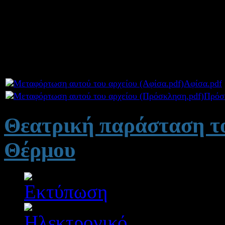
Το 2ο ΓΕ.Λ. Αγρινίου σας 
σχολείου " Τι σημασία έχει
πραγματοποιηθεί την Παρα
Συνημμένα:
Αφίσα.pdf
Πρόσ
Θεατρική παράσταση το
Θέρμου