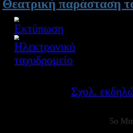
Θεατρική παράσταση το
Λεπτομέρειες
Κατηγορία:
Σχολ. εκδηλώ
Δημοσιεύτηκε στις Πέμπ
5ο Μα