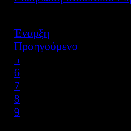
Σελίδα 10 από 18
Έναρξη
Προηγούμενο
5
6
7
8
9
10