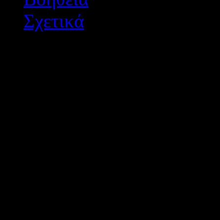
Σχετικά
Διεύθυνση Δ/θμιας Εκπ/
Σχεδιασμός - Ανάπτυξη: 