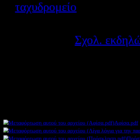
Λεπτομέρειες
Κατηγορία:
Σχολ. εκδηλώ
Δημοσιεύτηκε στις Δευτ
Το ΕΠΑ.Λ. Αμφιλοχίας σας
θεατρική παράσταση του σχ
2014 και ώρα 8.00 μμ στο
Συνημμέ
Αφίσα.pdf
Πρόσ