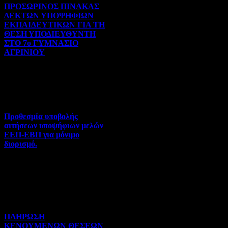
ΠΡΟΣΩΡΙΝΟΣ ΠΙΝΑΚΑΣ
ΔΕΚΤΩΝ ΥΠΟΨΗΦΙΩΝ
ΕΚΠΑΙΔΕΥΤΙΚΩΝ ΓΙΑ ΤΗ
ΘΕΣΗ ΥΠΟΔΙΕΥΘΥΝΤΗ
ΣΤΟ 7ο ΓΥΜΝΑΣΙΟ
ΑΓΡΙΝΙΟΥ
Γενικού ενδιαφέροντος | 07-
08-2026 | Hits:40
Προθεσμία υποβολής
αιτήσεων υποψήφιων μελών
ΕΕΠ-ΕΒΠ για μόνιμο
διορισμό.
Διορισμοί-Μεταθέσεις-
Μετατάξεις | 05-08-2026 |
Hits:45
ΠΛΗΡΩΣΗ
ΚΕΝΟΥΜΕΝΩΝ ΘΕΣΕΩΝ