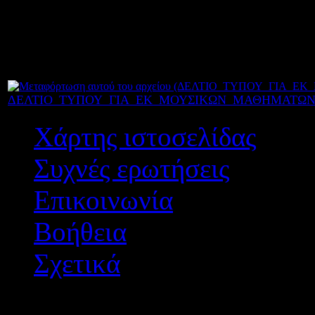
χρήση πιάνου ή διαπασών γ
τονοδότηση της φωνής.
ΔΕΛΤΙΟ_ΤΥΠΟΥ_ΓΙΑ_ΕΚ_ΜΟΥΣΙΚΩΝ_ΜΑΘΗΜΑΤΩΝ_2
Χάρτης ιστοσελίδας
Συχνές ερωτήσεις
Επικοινωνία
Βοήθεια
Σχετικά
Διεύθυνση Δ/θμιας Εκπ/