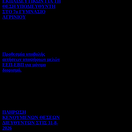
ΕΚΠΑΙΔΕΥΤΙΚΩΝ ΓΙΑ ΤΗ
ΘΕΣΗ ΥΠΟΔΙΕΥΘΥΝΤΗ
ΣΤΟ 7ο ΓΥΜΝΑΣΙΟ
ΑΓΡΙΝΙΟΥ
Γενικού ενδιαφέροντος | 07-
08-2026 | Hits:6
Προθεσμία υποβολής
αιτήσεων υποψήφιων μελών
ΕΕΠ-ΕΒΠ για μόνιμο
διορισμό.
Διορισμοί-Μεταθέσεις-
Μετατάξεις | 05-08-2026 |
Hits:39
ΠΛΗΡΩΣΗ
ΚΕΝΟΥΜΕΝΩΝ ΘΕΣΕΩΝ
ΔΙΕΥΘΥΝΤΩΝ ΣΤΙΣ 31-8-
2026