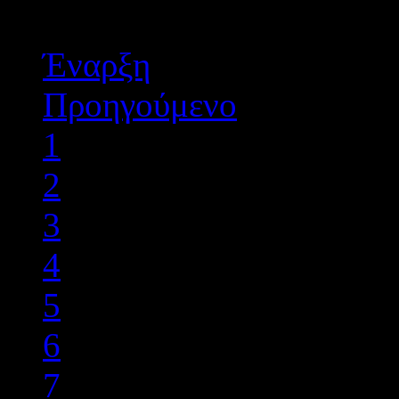
Σελίδα 8 από 8
Έναρξη
Προηγούμενο
1
2
3
4
5
6
7