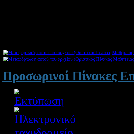
Σας ανακοινώνουμε τους
ο
Μαθητείας του 1ου & 2ου ΕΠΑΛ 
Προσωρινοί Πίνακες Ε