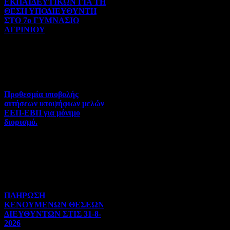
ΕΚΠΑΙΔΕΥΤΙΚΩΝ ΓΙΑ ΤΗ
ΘΕΣΗ ΥΠΟΔΙΕΥΘΥΝΤΗ
ΣΤΟ 7ο ΓΥΜΝΑΣΙΟ
ΑΓΡΙΝΙΟΥ
Γενικού ενδιαφέροντος | 07-
08-2026 | Hits:25
Προθεσμία υποβολής
αιτήσεων υποψήφιων μελών
ΕΕΠ-ΕΒΠ για μόνιμο
διορισμό.
Διορισμοί-Μεταθέσεις-
Μετατάξεις | 05-08-2026 |
Hits:43
ΠΛΗΡΩΣΗ
ΚΕΝΟΥΜΕΝΩΝ ΘΕΣΕΩΝ
ΔΙΕΥΘΥΝΤΩΝ ΣΤΙΣ 31-8-
2026