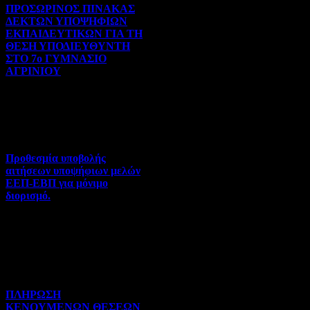
ΠΡΟΣΩΡΙΝΟΣ ΠΙΝΑΚΑΣ
ΔΕΚΤΩΝ ΥΠΟΨΗΦΙΩΝ
ΕΚΠΑΙΔΕΥΤΙΚΩΝ ΓΙΑ ΤΗ
ΘΕΣΗ ΥΠΟΔΙΕΥΘΥΝΤΗ
ΣΤΟ 7ο ΓΥΜΝΑΣΙΟ
ΑΓΡΙΝΙΟΥ
Γενικού ενδιαφέροντος | 07-
08-2026 | Hits:97
Προθεσμία υποβολής
αιτήσεων υποψήφιων μελών
ΕΕΠ-ΕΒΠ για μόνιμο
διορισμό.
Διορισμοί-Μεταθέσεις-
Μετατάξεις | 05-08-2026 |
Hits:62
ΠΛΗΡΩΣΗ
ΚΕΝΟΥΜΕΝΩΝ ΘΕΣΕΩΝ