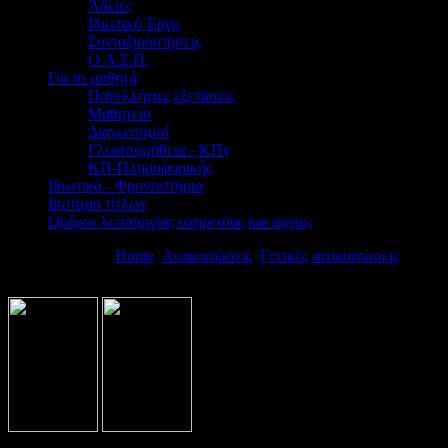
Άδειες
Ιδιωτικό Έργο
Συνταξιοδοτήσεις
Ο.Α.Σ.Π.
Για το μαθητή
Πανελλήνιες εξετάσεις
Μαθητεία
Διαγωνισμοί
Γλωσσομάθεια - ΚΠγ
ΚΠ-Πληροφορικής
Ιδιωτικά - Φροντιστήρια
Ισοτιμία τίτλων
Ωράριο λειτουργίας υπηρεσίας και αργίες
Βρίσκεστε εδώ:
Home
Ανακοινώσεις
Γενικές ανακοινώσεις
ΠΡΟΣ