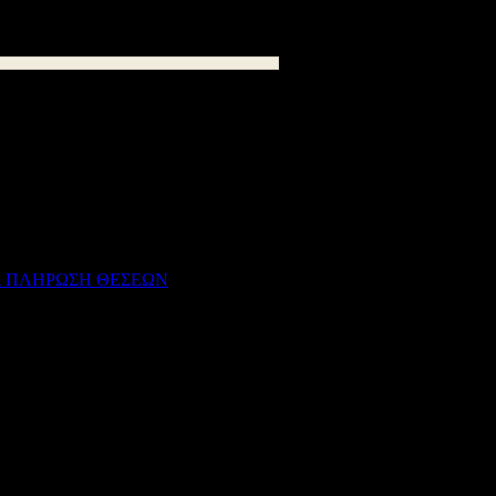
και καλούμε τους ενδιαφερόμενους
ς
από τη Δευτέρα 20 Οκτωβρίου 2025
οακαρνανίας, είτε μέσω ηλεκτρονικού
56 kB
Α ΠΛΗΡΩΣΗ ΘΕΣΕΩΝ
1315
kB
46 kB