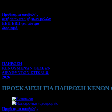
Προθεσμία υποβολής
αιτήσεων υποψήφιων μελών
ΕΕΠ-ΕΒΠ για μόνιμο
διορισμό.
Διορισμοί-Μεταθέσεις-
Μετατάξεις | 05-08-2026 |
Hits:41
ΠΛΗΡΩΣΗ
ΚΕΝΟΥΜΕΝΩΝ ΘΕΣΕΩΝ
ΔΙΕΥΘΥΝΤΩΝ ΣΤΙΣ 31-8-
2026
Γενικού ενδιαφέροντος | 04-
ΠΡΟΣΚΛΗΣΗ ΓΙΑ ΠΛΗΡΩΣΗ ΚΕΝΩΝ
08-2026 | Hits:146
Προθεσμία υποβολής
Λεπτομέρειες