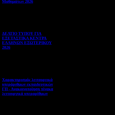
Μαθημάτων 2026
Πανελλήνιες | 03-08-2026 |
Hits:23
ΔΕΛΤΙΟ ΤΥΠΟΥ ΓΙΑ
ΕΞΕΤΑΣΤΙΚΑ ΚΕΝΤΡΑ
ΕΛΛΗΝΩΝ ΕΞΩΤΕΡΙΚΟΥ
2026
Πανελλήνιες | 31-07-2026 |
Hits:28
Χαρακτηρισμός λειτουργικά
υπεράριθμων εκπαιδευτικών
ΓΠ - Ανακοινοποίηση πίνακα
λειτουργικά υπεραρίθμων
Αποσπάσεις-Τοποθετήσεις |
30-07-2026 | Hits:316