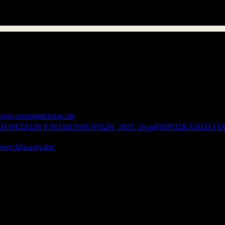
ών θέσεων Υποδιευθυντών
Σχολικών Μονάδων όλων των τύπων 
λεπόμενα προσόντα, να υποβάλουν αίτηση και φάκελο υποψηφιότητα
ε αυτοπροσώπως στη Διεύθυνση Δευτεροβάθμιας Εκπαίδευσης Αιτωλ
αι Υπεύθυνης Δήλωσης.
Συνημμένα:
τηση υποψηφιότητας.xls
ΠΡΟΣΚΛΗΣΗ ΓΙ
υνη Δήλωση.doc
Διεύθυνση Δ/θμιας Εκπ/σης Αιτωλοακαρνανίας
© 2012