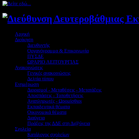
Αρχική
Διοίκηση
Διευθυντής
Οργανόγραμμα & Επικοινωνία
ΠΥΣΔΕ
ΩΡΑΡΙΟ ΛΕΙΤΟΥΡΓΙΑΣ
Ανακοινώσεις
Γενικές ανακοινώσεις
Δελτία τύπου
Ενημέρωση
Διορισμοί - Μεταθέσεις - Μετατάξεις
Αποσπάσεις - Τοποθετήσεις
Αναπληρωτές - Ωρομίσθιοι
Εκπαιδευτικά θέματα
Οικονομικά θέματα
Διαύγεια
Πράξεις της ΔΔΕ στη Δι@ύγεια
Σχολεία
Κατάλογος σχολείων