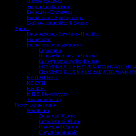
Ομάδες σχολείων
Χωροταξική Κατανομή
Εκδρομές - Επισκέψεις
Εκδηλώσεις - Δραστηριότητες
Σχολικές εφημερίδες & έντυπα
Δράσεις
Επιμορφώσεις - Συνέδρια - Ημερίδες
Εκδηλώσεις
Εκπαιδευτικά προγράμματα
Ευρωπαϊκά
Περιβαλλοντικά - Πολιτιστικά
Ερευνητικές εργασίες (Project)
ERASMUS PLUS KA220 VRCARE ΔΔΕ ΑΙ
ERASMUS PLUS KA122 ΔΔΕ ΑΙΤΩΛΟΑΚΑΡ
ΚΕ.ΠΛΗ.ΝΕ.Τ.
ΚΕ.ΣΥ.Π.
Ε.Κ.Φ.Ε.
Κ.Π.Ε. Μεσολογγίου
Τηλε-εκπαίδευση
Για τον εκπαιδευτικό
Νομοθεσία
Διοικητικά θέματα
Εκπαιδευτικά θέματα
Οικονομικά θέματα
Οδηγοί διαδικασιών