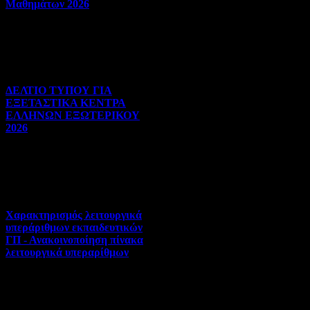
Μαθημάτων 2026
Πανελλήνιες | 03-08-2026 |
Hits:25
ΔΕΛΤΙΟ ΤΥΠΟΥ ΓΙΑ
ΕΞΕΤΑΣΤΙΚΑ ΚΕΝΤΡΑ
ΕΛΛΗΝΩΝ ΕΞΩΤΕΡΙΚΟΥ
2026
Πανελλήνιες | 31-07-2026 |
Hits:30
Χαρακτηρισμός λειτουργικά
υπεράριθμων εκπαιδευτικών
ΓΠ - Ανακοινοποίηση πίνακα
λειτουργικά υπεραρίθμων
Αποσπάσεις-Τοποθετήσεις |
30-07-2026 | Hits:323