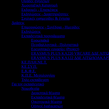
Ομάδες σχολείων
Χωροταξική Κατανομή
Εκδρομές - Επισκέψεις
Εκδηλώσεις - Δραστηριότητες
Σχολικές εφημερίδες & έντυπα
Δράσεις
Επιμορφώσεις - Συνέδρια - Ημερίδες
Εκδηλώσεις
Εκπαιδευτικά προγράμματα
Ευρωπαϊκά
Περιβαλλοντικά - Πολιτιστικά
Ερευνητικές εργασίες (Project)
ERASMUS PLUS KA220 VRCARE ΔΔΕ ΑΙ
ERASMUS PLUS KA122 ΔΔΕ ΑΙΤΩΛΟΑΚΑΡ
ΚΕ.ΠΛΗ.ΝΕ.Τ.
ΚΕ.ΣΥ.Π.
Ε.Κ.Φ.Ε.
Κ.Π.Ε. Μεσολογγίου
Τηλε-εκπαίδευση
Για τον εκπαιδευτικό
Νομοθεσία
Διοικητικά θέματα
Εκπαιδευτικά θέματα
Οικονομικά θέματα
Οδηγοί διαδικασιών