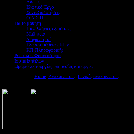
Άδειες
Ιδιωτικό Έργο
Συνταξιοδοτήσεις
Ο.Α.Σ.Π.
Για το μαθητή
Πανελλήνιες εξετάσεις
Μαθητεία
Διαγωνισμοί
Γλωσσομάθεια - ΚΠγ
ΚΠ-Πληροφορικής
Ιδιωτικά - Φροντιστήρια
Ισοτιμία τίτλων
Ωράριο λειτουργίας υπηρεσίας και αργίες
Βρίσκεστε εδώ:
Home
Ανακοινώσεις
Γενικές ανακοινώσεις
ΟΡΓΑ