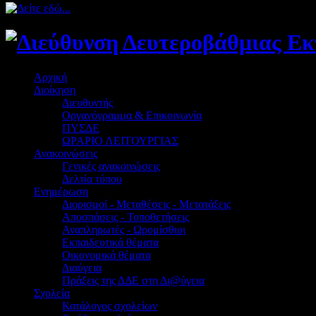
Αρχική
Διοίκηση
Διευθυντής
Οργανόγραμμα & Επικοινωνία
ΠΥΣΔΕ
ΩΡΑΡΙΟ ΛΕΙΤΟΥΡΓΙΑΣ
Ανακοινώσεις
Γενικές ανακοινώσεις
Δελτία τύπου
Ενημέρωση
Διορισμοί - Μεταθέσεις - Μετατάξεις
Αποσπάσεις - Τοποθετήσεις
Αναπληρωτές - Ωρομίσθιοι
Εκπαιδευτικά θέματα
Οικονομικά θέματα
Διαύγεια
Πράξεις της ΔΔΕ στη Δι@ύγεια
Σχολεία
Κατάλογος σχολείων